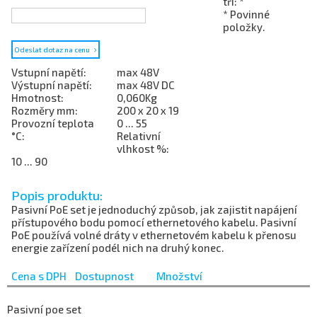
tři: *
* Povinné
položky.
Odeslat dotaz na cenu
Vstupní napětí:
max 48V
Výstupní napětí:
max 48V DC
Hmotnost:
0,060Kg
Rozměry mm:
200 x 20 x 19
Provozní teplota
0 ... 55
°C:
Relativní
vlhkost %:
10 ... 90
Popis produktu:
Pasivní PoE set je jednoduchý způsob, jak zajistit napájení
přístupového bodu pomocí ethernetového kabelu. Pasivní
PoE používá volné dráty v ethernetovém kabelu k přenosu
energie zařízení podél nich na druhý konec.
Cena s DPH
Dostupnost
Množství
Pasivní poe set