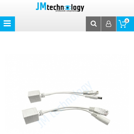
Síťové prvky
Pasivní poe set
0